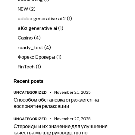
NEW
(2)
adobe generative ai 2
(1)
a16z generative ai
(1)
Casino
(4)
ready_text
(4)
Форекс Брокеры
(1)
FinTech
(1)
Recent posts
UNCATEGORIZED
November 20, 2025
Способом обстановка отражается на
восприятие релаксации
UNCATEGORIZED
November 20, 2025
Стероиды и их значение для улучшения
качества мышц: руководство по