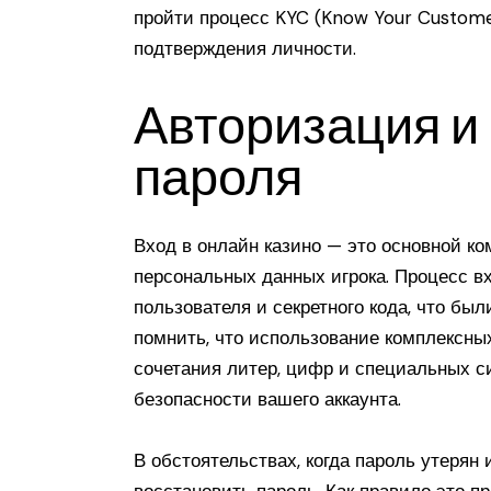
пройти процесс KYC (Know Your Custome
подтверждения личности.
Авторизация и
пароля
Вход в онлайн казино — это основной к
персональных данных игрока. Процесс в
пользователя и секретного кода, что бы
помнить, что использование комплексны
сочетания литер, цифр и специальных с
безопасности вашего аккаунта.
В обстоятельствах, когда пароль утерян