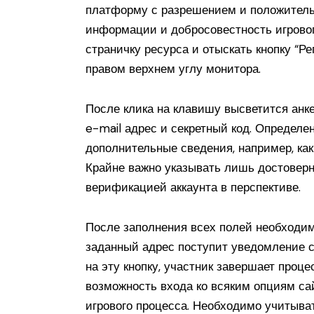
платформу с разрешением и положитель
информации и добросовестность игровог
страничку ресурса и отыскать кнопку “Р
правом верхнем углу монитора.
После клика на клавишу высветится анкет
e-mail адрес и секретный код. Определ
дополнительные сведения, например, ка
Крайне важно указывать лишь достовер
верификацией аккаунта в перспективе.
После заполнения всех полей необходим
заданный адрес поступит уведомление с
на эту кнопку, участник завершает проц
возможность входа ко всяким опциям са
игрового процесса. Необходимо учитыват