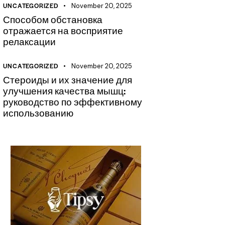
UNCATEGORIZED
November 20, 2025
Способом обстановка
отражается на восприятие
релаксации
UNCATEGORIZED
November 20, 2025
Стероиды и их значение для
улучшения качества мышц:
руководство по эффективному
использованию