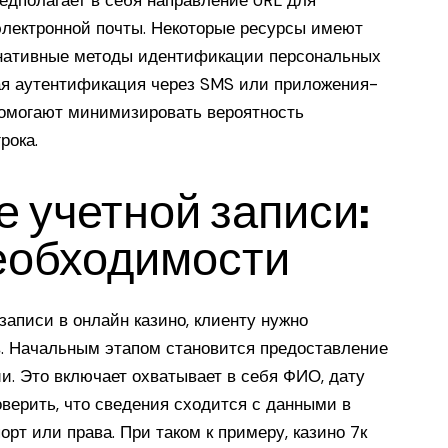
редполагает в себя направление URL для
электронной почты. Некоторые ресурсы имеют
рнативные методы идентификации персональных
ная аутентификация через SMS или приложения-
помогают минимизировать вероятность
рока.
 учетной записи:
еобходимости
аписи в онлайн казино, клиенту нужно
в. Начальным этапом становится предоставление
. Это включает охватывает в себя ФИО, дату
верить, что сведения сходится с данными в
рт или права. При таком к примеру, казино 7к