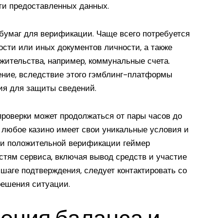
ти предоставленных данных.
бумаг для верификации. Чаще всего потребуется
ости или иных документов личности, а также
ительства, например, коммунальные счета.
ение, вследствие этого гэмблинг-платформы
я для защиты сведений.
проверки может продолжаться от пары часов до
о любое казино имеет свои уникальные условия и
ии положительной верификации геймер
стям сервиса, включая вывод средств и участие
 шаге подтверждения, следует контактировать со
решения ситуации.
ения баланса и