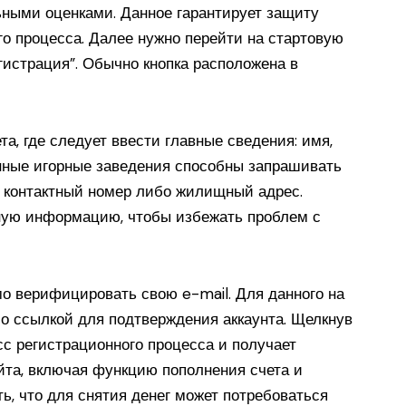
ными оценками. Данное гарантирует защиту
о процесса. Далее нужно перейти на стартовую
егистрация”. Обычно кнопка расположена в
а, где следует ввести главные сведения: имя,
енные игорные заведения способны запрашивать
к контактный номер либо жилищный адрес.
ную информацию, чтобы избежать проблем с
о верифицировать свою e-mail. Для данного на
о ссылкой для подтверждения аккаунта. Щелкнув
есс регистрационного процесса и получает
йта, включая функцию пополнения счета и
ь, что для снятия денег может потребоваться