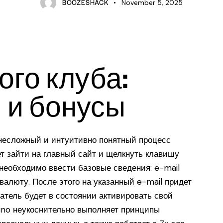
BOOZESHACK
November 5, 2025
ого клуба:
и и бонусы
 несложный и интуитивно понятный процесс
т зайти на главный сайт и щелкнуть клавишу
 необходимо ввести базовые сведения: e-mail
валюту. После этого на указанный e-mail придет
атель будет в состоянии активировать свой
asino неукоснительно выполняет принципы