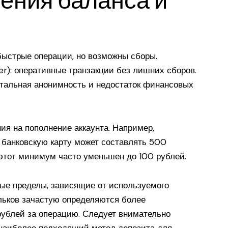
 быстрые операции, но возможны сборы.
ler): оперативные транзакции без лишних сборов.
тотальная анонимность и недостаток финансовых
ия на пополнение аккаунта. Например,
 банковскую карту может составлять 500
 этот минимум часто уменьшен до 100 рублей.
ые пределы, зависящие от используемого
льков зачастую определяются более
рублей за операцию. Следует внимательно
 наиболее подходящий метод депозита для