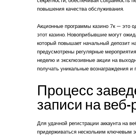
секретности, обеспечивая сохранность п
повышения качества обслуживания.
Акционные программы казино 7к — это о
этот казино. Новоприбывшие могут ожид
который повышает начальный депозит на
предусмотрены регулярные мероприятия 
неделю и эксклюзивные акции на выходн
получать уникальные вознаграждения и 
Процесс завед
записи на веб-
Для удачной регистрации аккаунта на ве
придерживаться нескольким ключевым э