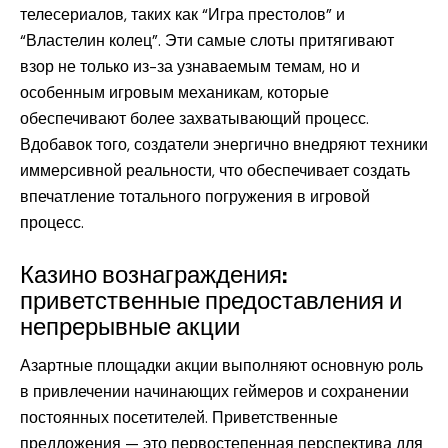
телесериалов, таких как “Игра престолов” и
“Властелин колец”. Эти самые слоты притягивают
взор не только из-за узнаваемым темам, но и
особенным игровым механикам, которые
обеспечивают более захватывающий процесс.
Вдобавок того, создатели энергично внедряют техники
иммерсивной реальности, что обеспечивает создать
впечатление тотального погружения в игровой
процесс.
Казино вознаграждения:
приветственные предоставления и
непрерывные акции
Азартные площадки акции выполняют основную роль
в привлечении начинающих геймеров и сохранении
постоянных посетителей. Приветственные
предложения — это первостепенная перспектива для