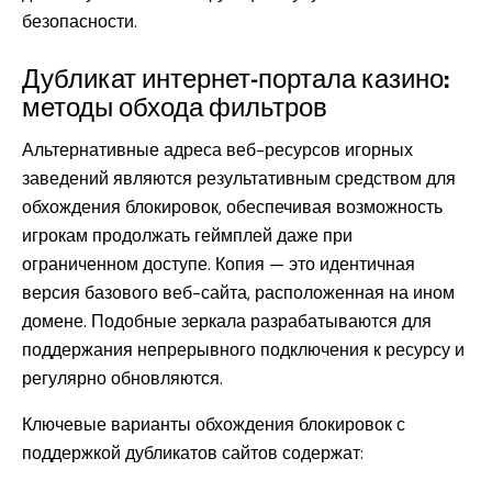
безопасности.
Дубликат интернет-портала казино:
методы обхода фильтров
Альтернативные адреса веб-ресурсов игорных
заведений являются результативным средством для
обхождения блокировок, обеспечивая возможность
игрокам продолжать геймплей даже при
ограниченном доступе. Копия — это идентичная
версия базового веб-сайта, расположенная на ином
домене. Подобные зеркала разрабатываются для
поддержания непрерывного подключения к ресурсу и
регулярно обновляются.
Ключевые варианты обхождения блокировок с
поддержкой дубликатов сайтов содержат: