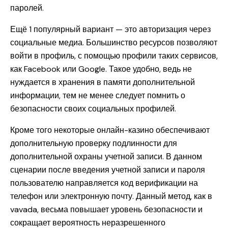
паролей.
Ещё 1 популярный вариант — это авторизация через
социальные медиа. Большинство ресурсов позволяют
войти в профиль, с помощью профили таких сервисов,
как Facebook или Google. Такое удобно, ведь не
нуждается в хранения в памяти дополнительной
информации, тем не менее следует помнить о
безопасности своих социальных профилей.
Кроме того некоторые онлайн-казино обеспечивают
дополнительную проверку подлинности для
дополнительной охраны учетной записи. В данном
сценарии после введения учетной записи и пароля
пользователю направляется код верификации на
телефон или электронную почту. Данный метод, как в
vavada, весьма повышает уровень безопасности и
сокращает вероятность неразрешенного