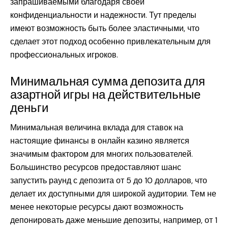
запрашиваемыми благодаря своей
конфиденциальности и надежности. Тут пределы
имеют возможность быть более эластичными, что
сделает этот подход особенно привлекательным для
профессиональных игроков.
Минимальная сумма депозита для
азартной игры на действительные
деньги
Минимальная величина вклада для ставок на
настоящие финансы в онлайн казино является
значимым фактором для многих пользователей.
Большинство ресурсов предоставляют шанс
запустить раунд с депозита от 5 до 10 долларов, что
делает их доступными для широкой аудитории. Тем не
менее некоторые ресурсы дают возможность
депонировать даже меньшие депозиты, например, от 1