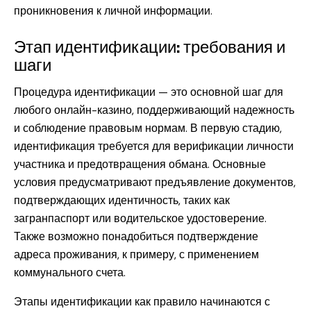
проникновения к личной информации.
Этап идентификации: требования и
шаги
Процедура идентификации — это основной шаг для
любого онлайн-казино, поддерживающий надежность
и соблюдение правовым нормам. В первую стадию,
идентификация требуется для верификации личности
участника и предотвращения обмана. Основные
условия предусматривают предъявление документов,
подтверждающих идентичность, таких как
загранпаспорт или водительское удостоверение.
Также возможно понадобиться подтверждение
адреса проживания, к примеру, с применением
коммунального счета.
Этапы идентификации как правило начинаются с