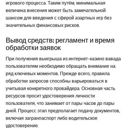
игрового процесса. Таким путём, минимальная
величина внесения может быть замечательной
шансом для введения с сферой азартных игр без
значительных финансовых рисков.
Вывод средств: регламент и время
обработки заявок
При получения выигрыша из интернет-казино вавада
пользователям необходимо обращать внимание на
ряд ключевых моментов. Прежде всего, правила
обработки запросов способны варьироваться в
учитывая конкретного провайдера. Основная часть
ресурсов просит удостоверения личности
пользователя, что занимает от пары часов до пары
дней. Процесс этап предполагает подачу документов,
включая загранпаспорт либо водительское
удостоверение.