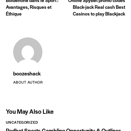
Boldenone dans le Sport :
Online SpyBet promo codes
Avantages, Risques et
Black-jack Real cash Best
Éthique
Casinos to play Blackjack
boozeshack
ABOUT AUTHOR
You May Also Like
UNCATEGORIZED
Redbet Sports Gambling Opportunity & Outlines