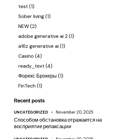
test
(1)
Sober living
(1)
NEW
(2)
adobe generative ai 2
(1)
a16z generative ai
(1)
Casino
(4)
ready_text
(4)
Форекс Брокеры
(1)
FinTech
(1)
Recent posts
UNCATEGORIZED
November 20, 2025
Способом обстановка отражается на
восприятие релаксации