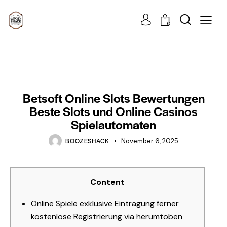
0
UNCATEGORIZED
Betsoft Online Slots Bewertungen
Beste Slots und Online Casinos
Spielautomaten
BOOZESHACK
November 6, 2025
Content
Online Spiele exklusive Eintragung ferner
kostenlose Registrierung via herumtoben