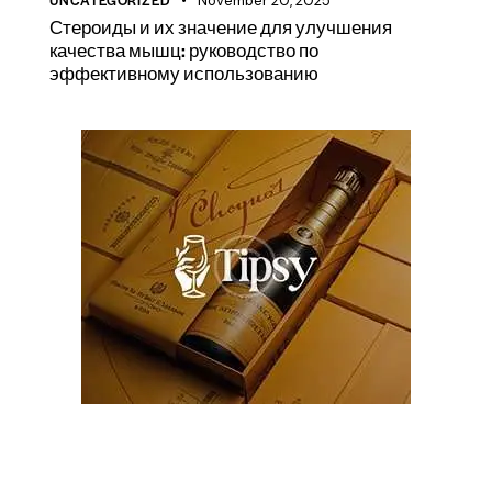
UNCATEGORIZED
November 20, 2025
Стероиды и их значение для улучшения
качества мышц: руководство по
эффективному использованию