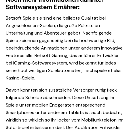
Softwaresystem Ernährer:
Betsoft Spiele sie sind eine beliebte Qualität bei
Angeschlossen-Spielen, die große Palette an
Unterhaltung und Abenteuer gebot. Nachfolgende
Spiele zeichnen gegenseitig bei die hochwertige Bild,
beeindruckende Animationen unter anderem innovative
Features alle. Betsoft Gaming, das anführer Entwickler
bei iGaming-Softwaresystem, wird bekannt für jedes
seine hochwertigen Spielautomaten, Tischspiele et alia
Kasino-Spiele.
Davon könnten sich zusätzliche Versorger ruhig fleck
folgende Scheibe abschneiden. Diese Umsetzung ihr
Spiele unter mobilen Endgeräten entsprechend
Smartphones unter anderem Tablets ist auch bedacht,
wirklich so wirklich so ihr locker vom Mobilfunktelefon ihr
Sofortspiel initialisieren darf. Der Applikation Entwickler