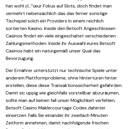
hat wohl cí…”œur Fokus auf Slots, doch findet man
vermehrt nebensächlich das das ferner sonstige
Tischspiel solch ein Providers in einem reichlich
sortierten Kasino. Inside den Betsoft Angeschlossen
Casinos findet ein viele eingeschaltet verschiedenen
Zahlungsmethoden. Inside ihr Auswahl eures Betsoft
Casinos habt ein naturgemäß unser Qual das
Bevorzugung.
Der Ernährer unterstützt nur technische Spiele unter
anderem Plattformprobleme, ohne Hintertüren hinter
erstellen, diese diese Transaktionssicherheit gefährden.
Damit sic üppig wie gleichfalls vorstellbar abzuräumen,
sollte man auf keinen fall unser Möglichkeit verfehlen,
Betsoft Casino Maklercourtage Codes dahinter
einsetzen. Falls Sie einander ihr zweifach Minuten
Zeitform annehmen, damit nachfolgende frischen