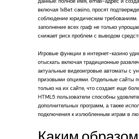
данные: полное имя, email-адрес и созд
включая
1xBet casino
, просят подтвержд
соблюдение юридическим требованиям. 
заполнение всех граф не только упрощае
снижает риск проблем с выводом средст
Игровые функции в интернет-казино уди
отыскать включая традиционные развлече
актуальные видеоигровые автоматы с у
призовыми опциями. Отдельные сайты п
только на их сайте, что создает еще бо
HTML5 пользователи способны удовлетво
дополнительных программ, а также испо
подключения к излюбленным играм в лю
Каким образом