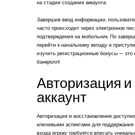
на стадии создания аккаунта.
Завершив ввод информации, пользовател
часто происходит через электронное пи
подтверждения на мобильник. По заверш
перейти к начальному вкладу и приступи
изучить регистрационные бонусы — это
банкролл!
Авторизация и
аккаунт
Авторизация и восстановление доступно
ключевыми аспектами для поддержания 
входа игроку требуется вписать уникаль