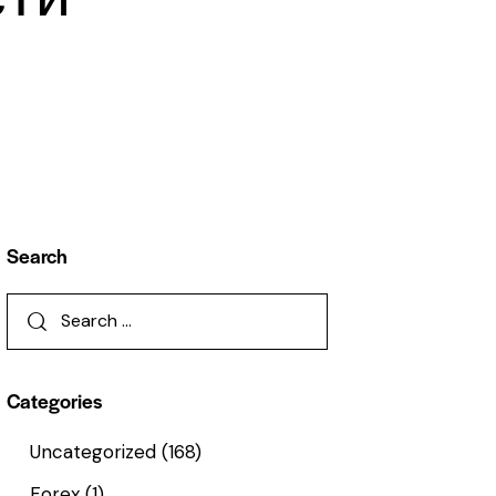
Search
Categories
Uncategorized
(168)
Forex
(1)