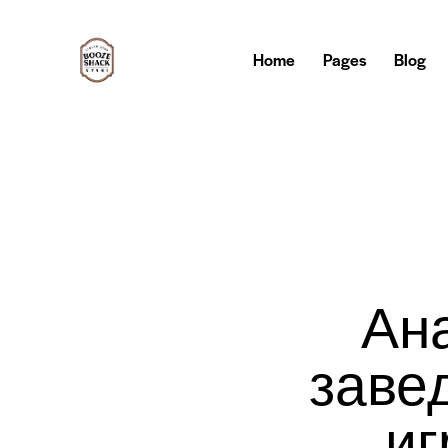
Home
Pages
Blog
Ан
заве
иг