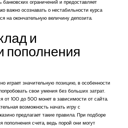
ь банковских ограничений и предоставляет
ко важно осознавать о нестабильности курса
ся на окончательную величину депозита.
клад и
и пополнения
но играет значительную позицию, в особенности
попробовать свои умения без больших затрат.
я от 100 до 500 монет в зависимости от сайта.
ательная возможность начать игру с
казино предлагает такие правила. При подборе
я пополнения счета, ведь порой они могут