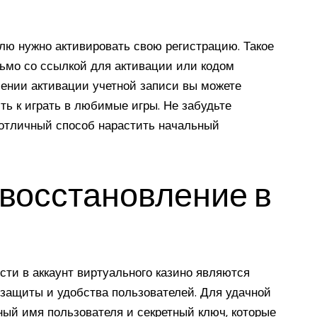
ю нужно активировать свою регистрацию. Такое
сьмо со ссылкой для активации или кодом
ении активации учетной записи вы можете
ть к играть в любимые игры. Не забудьте
 отличный способ нарастить начальный
 восстановление в
сти в аккаунт виртуального казино являются
защиты и удобства пользователей. Для удачной
ный имя пользователя и секретный ключ, которые